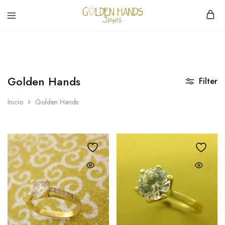
Golden
hacemos
Hands
Joyería
Joyas
hecha
a
mano
Golden Hands
Filter
Inicio
Golden Hands