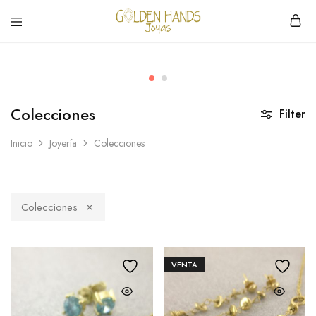
Golden
hacemos
Hands
Joyería
Joyas
hecha
a
mano
Colecciones
Filter
Inicio
Joyería
Colecciones
Colecciones
VENTA