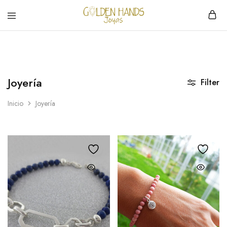
Golden
hacemos
Hands
Joyería
Joyas
hecha
a
mano
Joyería
Filter
Inicio
Joyería