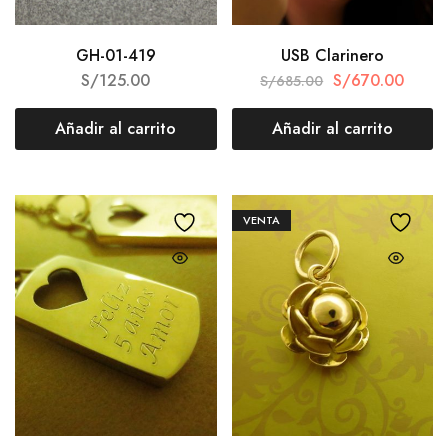
GH-01-419
USB Clarinero
S/
125.00
S/
670.00
S/
685.00
Añadir al carrito
Añadir al carrito
VENTA