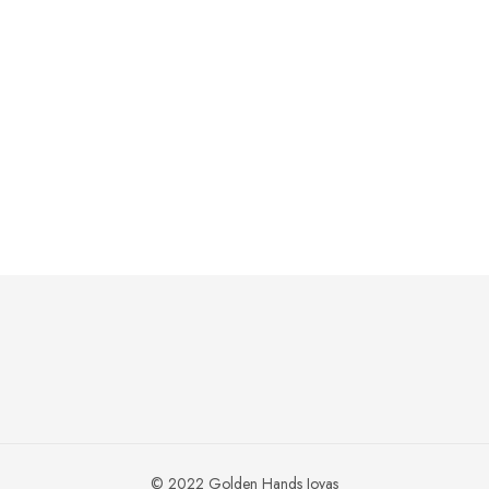
GH-05-10C
GH-05-79
Leer más
Leer más
© 2022 Golden Hands Joyas