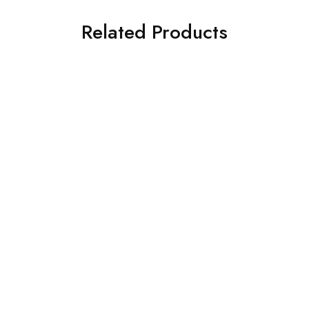
Related Products
SOLD OUT
SOLD OUT
GH-05-127
GH-05-158
Leer más
Leer más
SOLD OUT
SOLD OUT
GH-05-125
Leer más