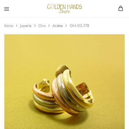
Golden
hacemos
Hands
Joyería
Inicio
Joyería
Oro
Aretes
GH-03-178
Joyas
hecha
a
mano