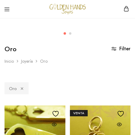
Golden
hacemos
Hands
Joyería
Joyas
hecha
a
mano
Oro
Filter
Inicio
Joyería
Oro
Oro
VENTA