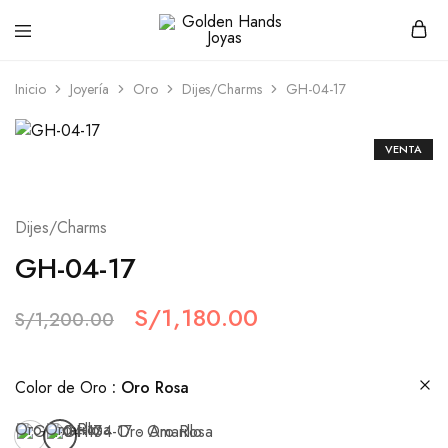
Golden
hacemos
Hands
Joyería
Joyas
hecha
Inicio
Joyería
Oro
Dijes/Charms
GH-04-17
a
mano
VENTA
Dijes/Charms
GH-04-17
S/
1,180.00
S/
1,200.00
Color de Oro
Oro Rosa
Oro Amarillo
Oro Rosa