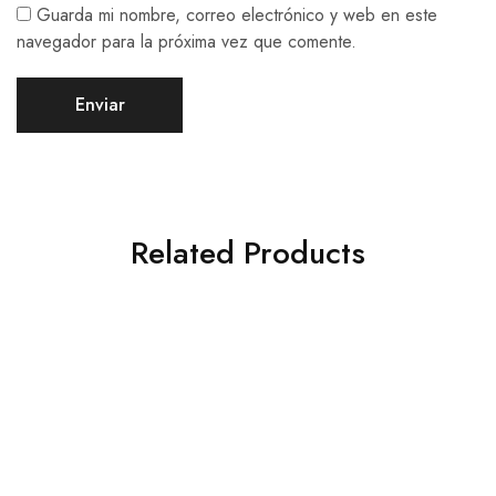
Guarda mi nombre, correo electrónico y web en este
navegador para la próxima vez que comente.
Related Products
GH-03-13
GH-03-101
S/
745.00
S/
900.00
Seleccionar opciones
Seleccionar opciones