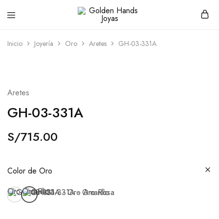
Golden
hacemos
Hands
Joyería
Joyas
hecha
Inicio
Joyería
Oro
Aretes
GH-03-331A
a
mano
Aretes
GH-03-331A
S/
715.00
Color de Oro
Oro Amarillo
Oro Rosa