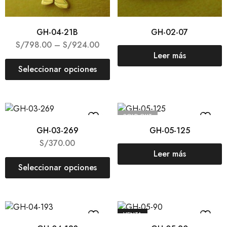
GH-04-21B
GH-02-07
S/
798.00
–
S/
924.00
Leer más
Seleccionar opciones
SOLD OUT
GH-03-269
GH-05-125
S/
370.00
Leer más
Seleccionar opciones
VENTA