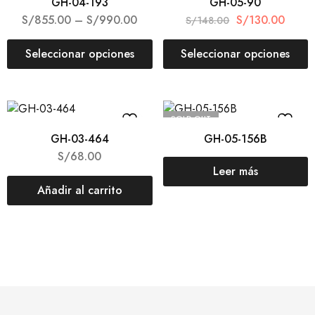
GH-04-193
GH-05-90
S/
855.00
–
S/
990.00
S/
130.00
S/
148.00
Seleccionar opciones
Seleccionar opciones
SOLD OUT
GH-03-464
GH-05-156B
S/
68.00
Leer más
Añadir al carrito