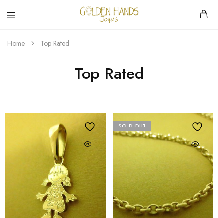
Golden
hacemos
Hands
Joyería
Home
Top Rated
Joyas
hecha
a
mano
Top Rated
SOLD OUT