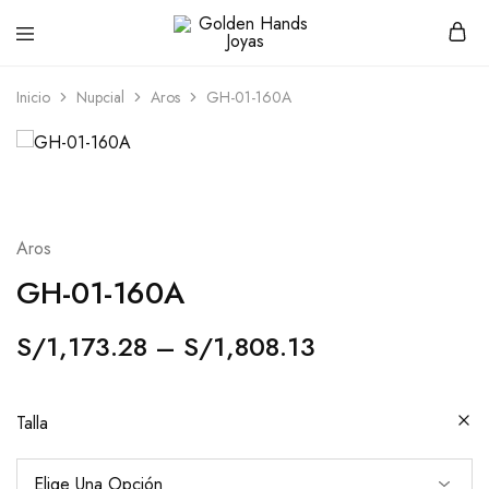
Golden
hacemos
Hands
Joyería
Joyas
hecha
Inicio
Nupcial
Aros
GH-01-160A
a
mano
Aros
GH-01-160A
S/
1,173.28
–
S/
1,808.13
Talla