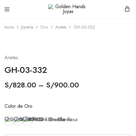
Golden
hacemos
Hands
Joyería
Joyas
hecha
Inicio
Joyería
Oro
Aretes
GH-03-332
a
mano
Aretes
GH-03-332
S/
828.00
–
S/
900.00
Color de Oro
Oro Amarillo
Oro Blanco
Oro Rosa