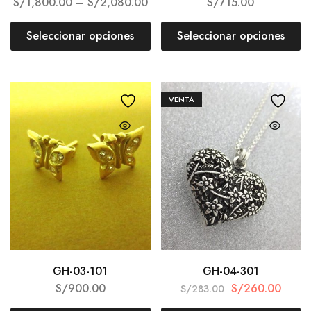
S/
1,800.00
–
S/
2,080.00
S/
715.00
Seleccionar opciones
Seleccionar opciones
VENTA
GH-03-101
GH-04-301
S/
900.00
S/
260.00
S/
283.00