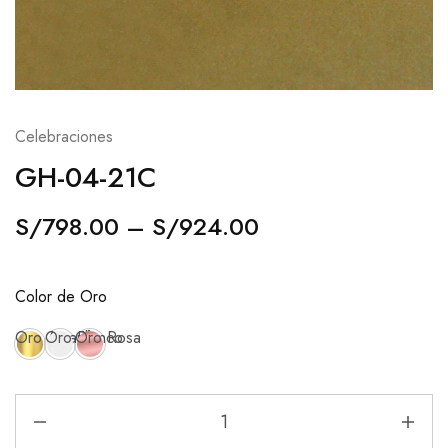
Celebraciones
GH-04-21C
S/
798.00
–
S/
924.00
Color de Oro
Oro Amarillo
Oro Blanco
Oro Rosa